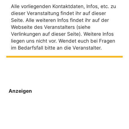
e
s
Alle vorliegenden Kontaktdaten, Infos, etc. zu
n
i
dieser Veranstaltung findet ihr auf dieser
Seite. Alle weiteren Infos findet ihr auf der
c
S
Webseite des Veranstalters (siehe
h
u
Verlinkungen auf dieser Seite). Weitere Infos
t
c
liegen uns nicht vor. Wendet euch bei Fragen
e
im Bedarfsfall bitte an die Veranstalter.
h
n
e
-
u
N
n
a
v
d
Anzeigen
i
A
g
n
a
s
t
i
i