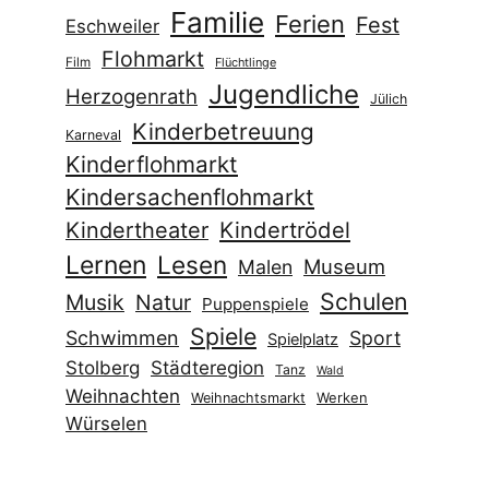
Kindertrödel
Kindertheater
Lernen
Lesen
Museum
Malen
Schulen
Musik
Natur
Puppenspiele
Spiele
Schwimmen
Sport
Spielplatz
Stolberg
Städteregion
Tanz
Wald
Weihnachten
Werken
Weihnachtsmarkt
Würselen
Datenschutzerklärung
Datenschutzerklärung
Mastodon
Folgen Sie uns auf
Instagram
.