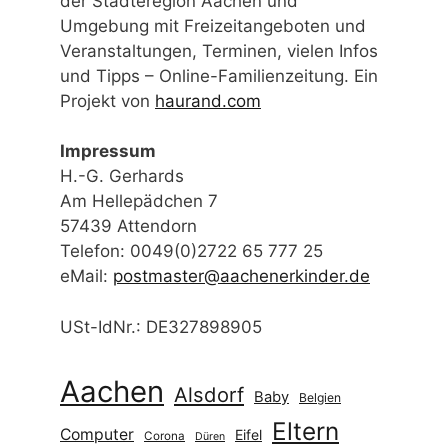
Am Hellepädchen 7
57439 Attendorn
Telefon: 0049(0)2722 65 777 25
eMail:
postmaster@aachenerkinder.de
USt-IdNr.: DE327898905
Aachen
Alsdorf
Baby
Belgien
Eltern
Computer
Eifel
Corona
Düren
Familie
Ferien
Fest
Eschweiler
Flohmarkt
Film
Flüchtlinge
Jugendliche
Herzogenrath
Jülich
Kinderbetreuung
Karneval
Kinderflohmarkt
Kindersachenflohmarkt