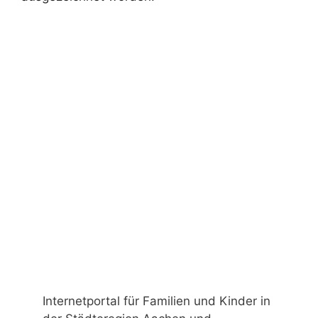
Internetportal für Familien und Kinder in
der Städteregion Aachen und
Umgebung mit Freizeitangeboten und
Veranstaltungen, Terminen, vielen Infos
und Tipps – Online-Familienzeitung. Ein
Projekt von
haurand.com
Impressum
H.-G. Gerhards