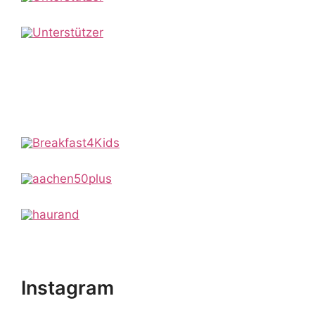
o
n
Instagram