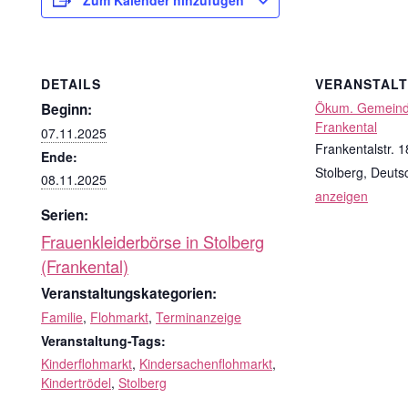
DETAILS
VERANSTAL
Ökum. Gemeind
Beginn:
Frankental
07.11.2025
Frankentalstr. 1
Ende:
Stolberg
,
Deuts
08.11.2025
anzeigen
Serien:
Frauenkleiderbörse in Stolberg
(Frankental)
Veranstaltungskategorien:
Familie
,
Flohmarkt
,
Terminanzeige
Veranstaltung-Tags:
Kinderflohmarkt
,
Kindersachenflohmarkt
,
Kindertrödel
,
Stolberg