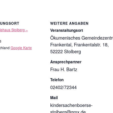
TUNGSORT
WEITERE ANGABEN
ehaus Stolberg –
Veranstaltungsort
Ökumenisches Gemeindezent
8
Frankental, Frankentalstr. 18,
chland
Google Karte
52222 Stolberg
Ansprechpartner
Frau H. Bartz
Telefon
02402/72344
Mail
kindersachenboerse-
stolberg@gmx.de