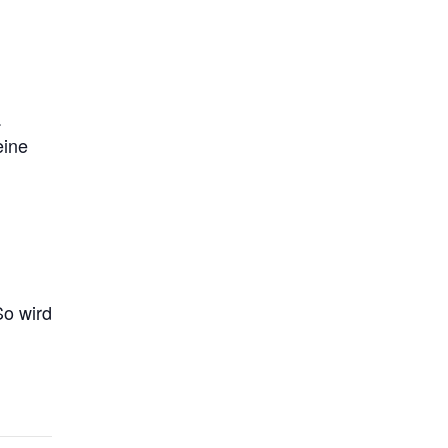
.
eine
So wird