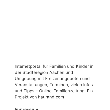
USt-IdNr.: DE327898905
Aachen
Alsdorf
Baby
Belgien
Eltern
Computer
Eifel
Corona
Düren
Familie
Ferien
Fest
Eschweiler
Flohmarkt
Film
Flüchtlinge
Jugendliche
Herzogenrath
Jülich
Kinderbetreuung
Karneval
Kinderflohmarkt
Kindersachenflohmarkt
Kindertrödel
Kindertheater
Lernen
Lesen
Museum
Malen
Schulen
Musik
Natur
Puppenspiele