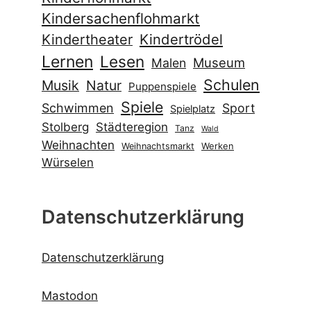
Kategorien
Archiv
Startseite
Freizeitangebote
Spielplätze, Bolzplätze und
Skateranlagen
Veranstaltungen
Flohmärkte
Ferien
Impressum und Disclaimer