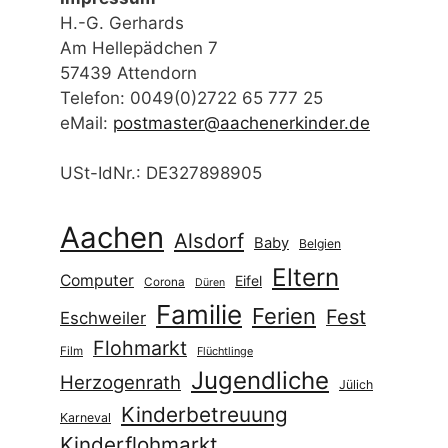
Spiele
Schwimmen
Sport
Spielplatz
Stolberg
Städteregion
Tanz
Wald
Weihnachten
Werken
Weihnachtsmarkt
Würselen
Datenschutzerklärung
Datenschutzerklärung
Mastodon
Folgen Sie uns auf
Instagram
.
Folgen Sie uns auf
Facebook
.