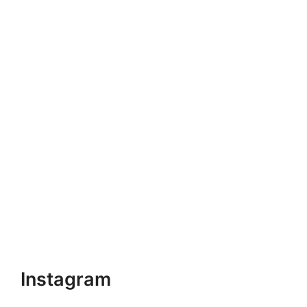
Instagram
Folgen Sie uns auf
Instagram
.
Facebook
Folgen Sie uns auf
Facebook
.
Neue Veranstaltung
eintragen