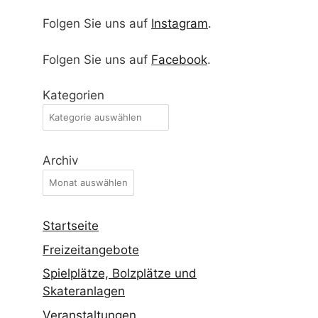
©
haurand.com
- 2026