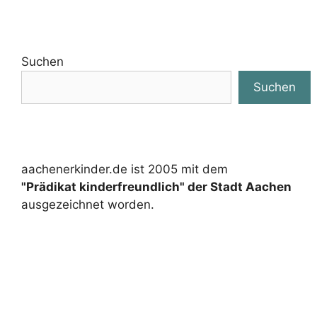
Internetportal für Familien und Kinder in
der Städteregion Aachen und
Umgebung mit Freizeitangeboten und
Veranstaltungen, Terminen, vielen Infos
und Tipps – Online-Familienzeitung. Ein
Projekt von
haurand.com
Impressum
H.-G. Gerhards
Am Hellepädchen 7
57439 Attendorn
Telefon: 0049(0)2722 65 777 25
eMail:
postmaster@aachenerkinder.de