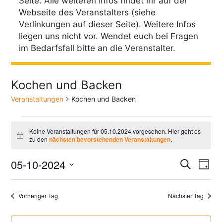
Seite. Alle weiteren Infos findet ihr auf der
Webseite des Veranstalters (siehe
Verlinkungen auf dieser Seite). Weitere Infos
liegen uns nicht vor. Wendet euch bei Fragen
im Bedarfsfall bitte an die Veranstalter.
Kochen und Backen
Veranstaltungen
Kochen und Backen
Veranstaltungen
Keine Veranstaltungen für 05.10.2024 vorgesehen. Hier geht es
für
H
zu den
nächsten bevorstehenden Veranstaltungen
.
i
05.10.2024
n
V
V
05-10-2024
w
S
T
e
D
u
e
e
a
i
c
a
s
g
r
r
h
Vorheriger Tag
Nächster Tag
t
a
e
a
u
n