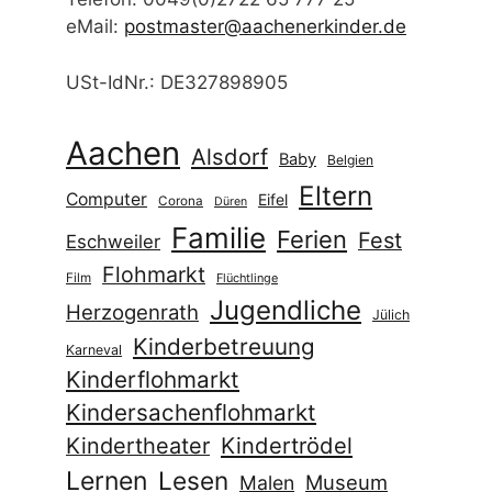
eMail:
postmaster@aachenerkinder.de
USt-IdNr.: DE327898905
Aachen
Alsdorf
Baby
Belgien
Eltern
Computer
Eifel
Corona
Düren
Familie
Ferien
Fest
Eschweiler
Flohmarkt
Film
Flüchtlinge
Jugendliche
Herzogenrath
Jülich
Kinderbetreuung
Karneval
Kinderflohmarkt
Kindersachenflohmarkt
Kindertrödel
Kindertheater
Lernen
Lesen
Museum
Malen