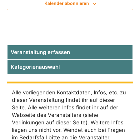
m
n
Kalender abonnieren
s
w
s
t
ä
t
a
h
l
a
l
e
t
l
n
u
t
Veranstaltung erfassen
.
n
u
g
Kategorienauswahl
n
A
g
n
e
Alle vorliegenden Kontaktdaten, Infos, etc. zu
s
dieser Veranstaltung findet ihr auf dieser
n
i
Seite. Alle weiteren Infos findet ihr auf der
c
S
Webseite des Veranstalters (siehe
h
u
Verlinkungen auf dieser Seite). Weitere Infos
t
liegen uns nicht vor. Wendet euch bei Fragen
c
e
im Bedarfsfall bitte an die Veranstalter.