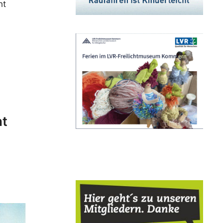
ht
ht