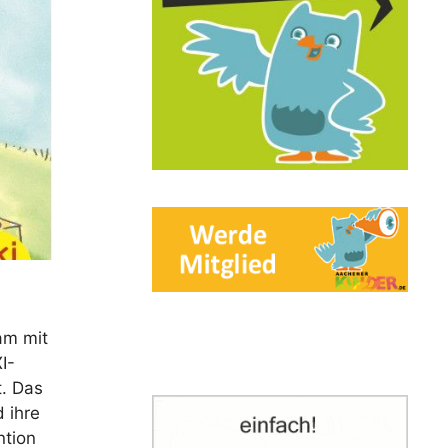
am mit
I-
t. Das
 ihre
ntion