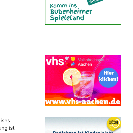
eises
ng ist