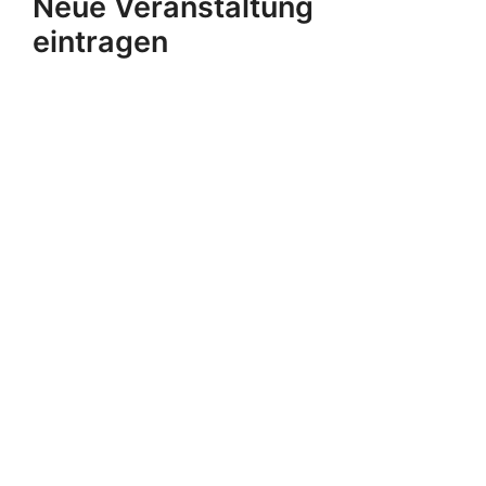
Neue Veranstaltung
eintragen
Veranstaltung erfassen
Aktuelle Termine
979
Termine und Veranstaltungen
1080
Artikel
395
Freizeitangebote