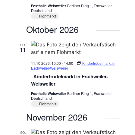
e
Festhalle Weisweiler
Berliner Ring 1, Eschweiler,
Deutschland
n
Flohmarkt
.
Oktober 2026
SO.
11
11.10.2026, 10:00
-
14:00
Kindertrödelmarkt in
Eschweiler-Weisweiler
Kindertrödelmarkt in Eschweiler-
Weisweiler
Festhalle Weisweiler
Berliner Ring 1, Eschweiler,
Deutschland
Flohmarkt
November 2026
SO.