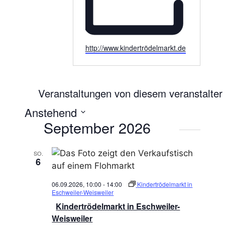
W
http://www.kindertrödelmarkt.de
e
b
s
Veranstaltungen von diesem veranstalter
e
i
Anstehend
t
D
September 2026
e
a
t
SO.
u
6
m
w
06.09.2026, 10:00
-
14:00
Kindertrödelmarkt in
Eschweiler-Weisweiler
ä
Kindertrödelmarkt in Eschweiler-
h
Weisweiler
l