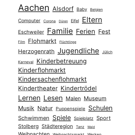
Schulen
Musik
Natur
Puppenspiele
Spiele
Schwimmen
Sport
Spielplatz
Stolberg
Städteregion
Tanz
Wald
Weihnachten
Werken
Weihnachtsmarkt
Würselen
Datenschutzerklärung
Datenschutzerklärung
Mastodon
Folgen Sie uns auf
Instagram
.
Folgen Sie uns auf
Facebook
.