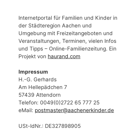
eMail:
postmaster@aachenerkinder.de
USt-IdNr.: DE327898905
Aachen
Alsdorf
Baby
Belgien
Eltern
Computer
Eifel
Corona
Düren
Familie
Ferien
Fest
Eschweiler
Flohmarkt
Film
Flüchtlinge
Jugendliche
Herzogenrath
Jülich
Kinderbetreuung
Karneval
Kinderflohmarkt
Kindersachenflohmarkt
Kindertrödel
Kindertheater
Lernen
Lesen
Museum
Malen