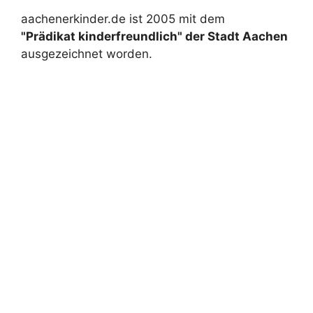
Internetportal für Familien und Kinder in
der Städteregion Aachen und
Umgebung mit Freizeitangeboten und
Veranstaltungen, Terminen, vielen Infos
und Tipps – Online-Familienzeitung. Ein
Projekt von
haurand.com
Impressum
H.-G. Gerhards
Am Hellepädchen 7
57439 Attendorn
Telefon: 0049(0)2722 65 777 25